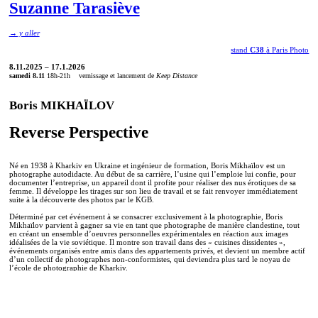
Suzanne Tarasiève
→ y aller
stand
C38
à Paris Photo
8.11.2025 – 17.1.2026
samedi 8.11
18h-21h vernissage et lancement de
Keep Distance
Boris MIKHAÏLOV
Reverse Perspective
Né en 1938 à Kharkiv en Ukraine et ingénieur de formation, Boris Mikhaïlov est un
photographe autodidacte. Au début de sa carrière, l’usine qui l’emploie lui confie, pour
documenter l’entreprise, un appareil dont il profite pour réaliser des nus érotiques de sa
femme. Il développe les tirages sur son lieu de travail et se fait renvoyer immédiatement
suite à la découverte des photos par le KGB.
Déterminé par cet événement à se consacrer exclusivement à la photographie, Boris
Mikhaïlov parvient à gagner sa vie en tant que photographe de manière clandestine, tout
en créant un ensemble d’oeuvres personnelles expérimentales en réaction aux images
idéalisées de la vie soviétique. Il montre son travail dans des « cuisines dissidentes »,
événements organisés entre amis dans des appartements privés, et devient un membre actif
d’un collectif de photographes non-conformistes, qui deviendra plus tard le noyau de
l’école de photographie de Kharkiv.
Aujourd’hui considéré comme un artiste majeur de la scène artistique mondiale, il a
représenté l’Ukraine à la Biennale de Venise en 2007, puis à nouveau en 2017.